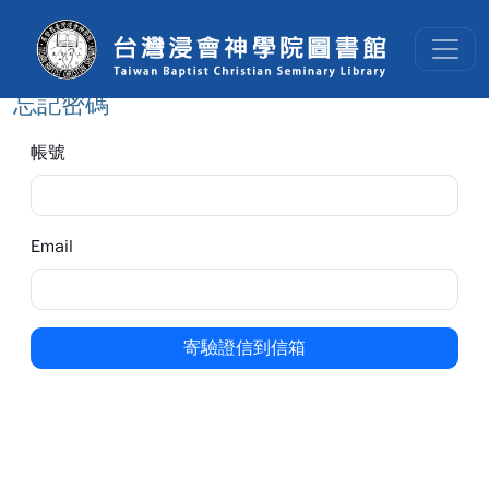
跳到主要內容
:::
:::
基督教台灣浸會神學院遠端讀者認
忘記密碼
帳號
Email
寄驗證信到信箱